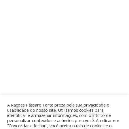
LOCALIZAÇÃO
ACESSO RÁPIDO
Rua Jorge Margy, 650
Quem Somos
Parque Industrial
Produtos
Mogi Guaçu - SP
SAC
CONTATO
A Rações Pássaro Forte preza pela sua privacidade e
usabilidade do nosso site. Utilizamos cookies para
identificar e armazenar informações, com o intuito de
19 3861.1122
personalizar conteúdos e anúncios para você. Ao clicar em
sac@racoespassaroforte.com.br
“Concordar e fechar”, você aceita o uso de cookies e o