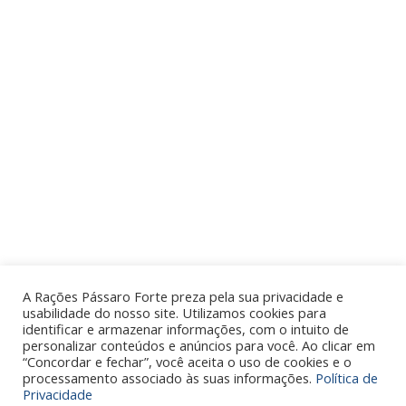
LOCALIZAÇÃO
ACESSO RÁPIDO
Rua Jorge Margy, 650
Quem Somos
Parque Industrial
Produtos
Mogi Guaçu - SP
SAC
CONTATO
A Rações Pássaro Forte preza pela sua privacidade e
usabilidade do nosso site. Utilizamos cookies para
identificar e armazenar informações, com o intuito de
19 3861.1122
personalizar conteúdos e anúncios para você. Ao clicar em
sac@racoespassaroforte.com.br
“Concordar e fechar”, você aceita o uso de cookies e o
processamento associado às suas informações.
Política de
Privacidade