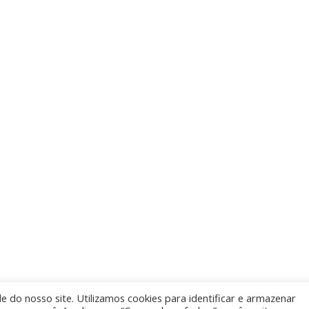
MISTURA PARA ARARAS / CACATUAS E
PAPAGAIOS
ACESSO RÁPIDO
LOCALI
Quem Somos
Rua Jorge Ma
Parque Indust
Produtos
Mogi Guaçu -
e do nosso site. Utilizamos cookies para identificar e armazenar